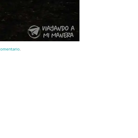
 comentario
.