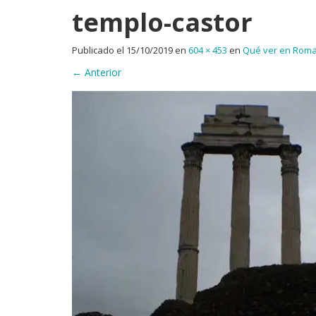
templo-castor
Publicado el
15/10/2019
en
604 × 453
en
Qué ver en Roma 
←
Anterior