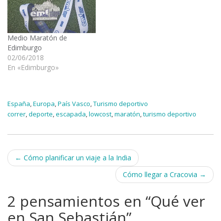
Medio Maratón de
Edimburgo
02/06/2018
En «Edimburgo»
España
,
Europa
,
País Vasco
,
Turismo deportivo
correr
,
deporte
,
escapada
,
lowcost
,
maratón
,
turismo deportivo
Navegación
←
Cómo planificar un viaje a la India
de
Cómo llegar a Cracovia
→
entradas
2 pensamientos en “
Qué ver
en San Sebastián
”