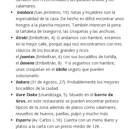
calamares.
Ganbara
(San Jerónimo, 19). Setas y hojaldres son la
especialidad de la casa. De hecho es difícil encontrar unos
hongos a la plancha mejores. También merecen la pena
la tartaleta de
txangurro
, las croquetas y las anchoas.
Giroki
(Embeltrán, 4). Si andamos con hambre, estamos
en la mejor calle, porque aquí nos encontramos con tres
clásicos de los bocatas grandes y ricos:
el
Juantxo
(Embeltran, 6) con sus bocadillos de tortilla,
el
Danena
(Embeltrán, 8) . Y si seguimos con hambre,
unas croquetas en el
Izkiña
seguro que pueden
solucionarlo.
Dakara
(31 de Agosto, 27). Probablemente los mejores
bocadillos de la ciudad.
Gure Txoko
(Usandizaga, 5). Situado en el
barrio de
Gros,
en este restaurante se pueden encontrar pintxos
típicos de la zona además de platos como calamares,
revueltos de huevos, paellas, pulpo y mucho más.
Esparru
(Av. Carlos I, 16). Cuenta con un menú diario y
platos a la carta con un precio medio de 12€.