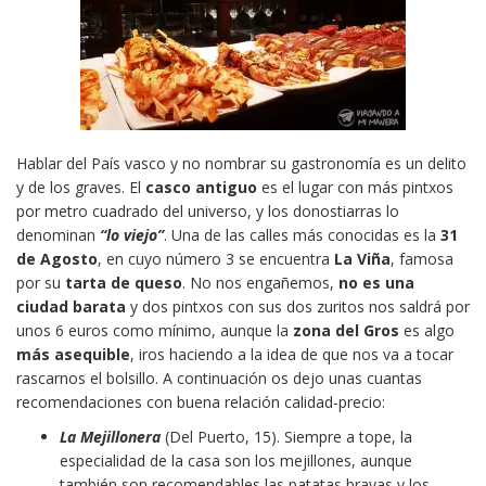
Hablar del País vasco y no nombrar su gastronomía es un delito
y de los graves. El
casco antiguo
es el lugar con más pintxos
por metro cuadrado del universo, y los donostiarras lo
denominan
“lo viejo”
. Una de las calles más conocidas es la
31
de Agosto
, en cuyo número 3 se encuentra
La Viña
, famosa
por su
tarta de queso
. No nos engañemos,
no es una
ciudad barata
y dos pintxos con sus dos zuritos nos saldrá por
unos 6 euros como mínimo, aunque la
zona del Gros
es algo
más asequible
, iros haciendo a la idea de que nos va a tocar
rascarnos el bolsillo. A continuación os dejo unas cuantas
recomendaciones con buena relación calidad-precio:
La Mejillonera
(Del Puerto, 15). Siempre a tope, la
especialidad de la casa son los mejillones, aunque
también son recomendables las patatas bravas y los