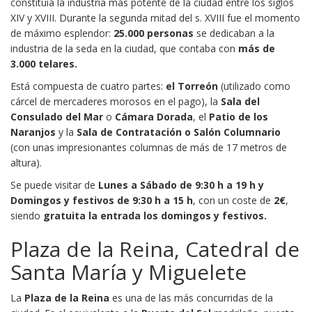
constituía la industria más potente de la ciudad entre los siglos
XIV y XVIII. ​Durante la segunda mitad del s. XVIII fue el momento
de máximo esplendor:
25.000 personas
se dedicaban a la
industria de la seda en la ciudad, que contaba con
más de
3.000 telares.
Está compuesta de cuatro partes:
el Torreón
(utilizado como
cárcel de mercaderes morosos en el pago), la
Sala del
Consulado del Mar
o
Cámara Dorada
, el
Patio de los
Naranjos
y la
Sala de Contratación o Salón Columnario
(con unas impresionantes columnas de más de 17 metros de
altura).
Se puede visitar de
Lunes a Sábado de 9:30 h a 19 h y
Domingos y festivos de 9:30 h a 15 h
, con un coste de
2€
,
siendo
gratuita la entrada los domingos y festivos.
Plaza de la Reina, Catedral de
Santa María y Miguelete
La
Plaza de la Reina
es una de las más concurridas de la