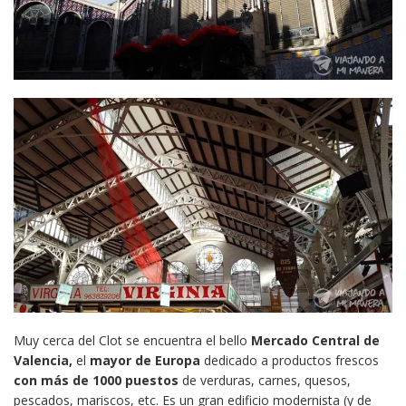
Muy cerca del Clot se encuentra el bello
Mercado Central de
Valencia,
el
mayor de Europa
dedicado a productos frescos
con más de 1000 puestos
de verduras, carnes, quesos,
pescados, mariscos, etc. Es un gran edificio modernista (y de