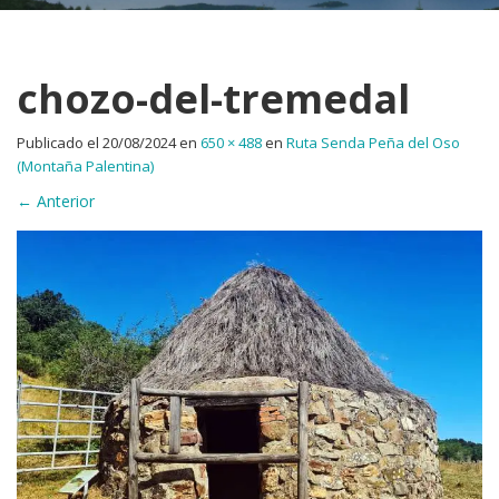
chozo-del-tremedal
Publicado el
20/08/2024
en
650 × 488
en
Ruta Senda Peña del Oso
(Montaña Palentina)
←
Anterior