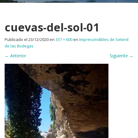
cuevas-del-sol-01
Publicado el
23/12/2020
en
337 × 600
en
Imprescindibles de Setenil
de las Bodegas
←
Anterior
Siguiente
→