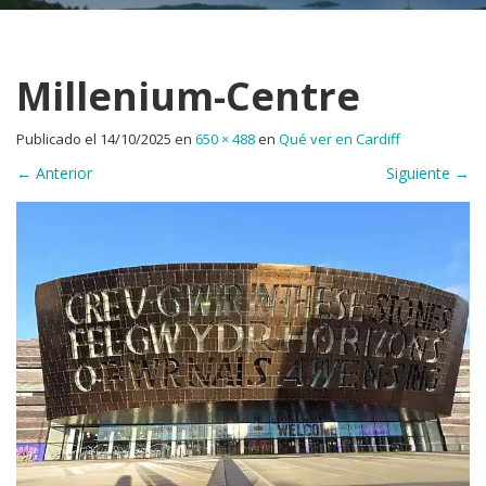
Millenium-Centre
Publicado el
14/10/2025
en
650 × 488
en
Qué ver en Cardiff
←
Anterior
Siguiente
→