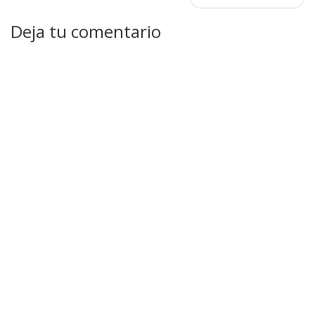
de
entradas
Deja tu comentario