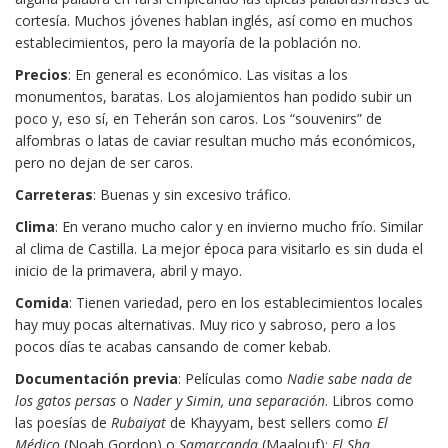
cortesía. Muchos jóvenes hablan inglés, así como en muchos
establecimientos, pero la mayoría de la población no.
Precios
: En general es económico. Las visitas a los
monumentos, baratas. Los alojamientos han podido subir un
poco y, eso sí, en Teherán son caros. Los “souvenirs” de
alfombras o latas de caviar resultan mucho más económicos,
pero no dejan de ser caros.
Carreteras
: Buenas y sin excesivo tráfico.
Clima
: En verano mucho calor y en invierno mucho frío. Similar
al clima de Castilla. La mejor época para visitarlo es sin duda el
inicio de la primavera, abril y mayo.
Comida
: Tienen variedad, pero en los establecimientos locales
hay muy pocas alternativas. Muy rico y sabroso, pero a los
pocos días te acabas cansando de comer kebab.
Documentación previa
: Películas como
Nadie sabe nada de
los gatos persas
o
Nader y Simin, una separación
. Libros como
las poesías de
Rubaiyat
de Khayyam, best sellers como
El
Médico
(Noah Gordon) o
Samarcanda
(Maalouf);
El Sha