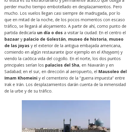
lo visita es su extraordinario y permanente atasco que obliga a
perder mucho tiempo embotellado en desplazamientos. Pero
mucho. Los vuelos llegan casi siempre de madrugada, por lo
que en mitad de la noche, de los pocos momentos con escaso
tráfico, se llegará al alojamiento. A partir de ahí, como punto de
partida dedicaría
un día o dos
a visitar la ciudad: En el centro el
bazaar
y
palacio de Golestán
,
museo de historia
,
museo
de las joyas
y el exterior de la antigua embajada americana,
comiendo en algún restaurante (por ejemplo en el
Khayyam
) y
viendo la caótica vida del cogollo. En el norte, los dos puntos
principales serían los
palacios del Sha
, en Niavarán y en
Sadabad; en el sur, en dirección al aeropuerto, el
Mausoleo del
Imam Khomeini
y el cementerio de la “guerra impuesta” entre
Irak e Irán. Los desplazamientos darán cuenta de la inmensidad
de la urbe y de su tráfico.