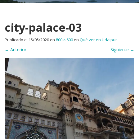
city-palace-03
Publicado el
15/05/2020
en
800 × 600
en
Qué ver en Udaipur
←
Anterior
Siguiente
→