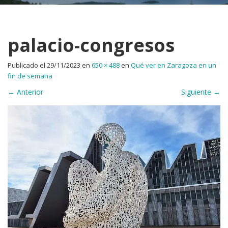
palacio-congresos
Publicado el
29/11/2023
en
650 × 488
en
Qué ver en Zaragoza en un
fin de semana
←
Anterior
Siguiente
→