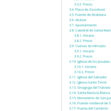
3.3.2.
Precio
3.4.
Plaza de Zocodover
3.5.
Puente de Alcántara
3.6.
Alcázar
3.7.
Ayuntamiento
3.8.
Catedral de Santa Marí
3.8.1.
Horario
3.8.2.
Precio
3.9.
Cuevas de Hércules
3.9.1.
Horario
3.9.2.
Precio
3.10.
Iglesia de los Jesuitas
3.10.1.
Horario
3.10.2.
Precio
3.11.
Iglesia del Salvador
3.12.
Iglesia Santo Tomé
3.13.
Sinagoga del Tránsito
3.14.
Santa María la Blanca
3.15.
Monasterio de San Jua
3.16.
Puente medieval de S
3.17.
Puerta del Cambrón