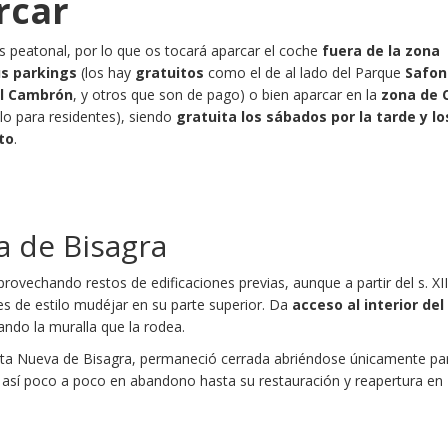
rcar
es peatonal, por lo que os tocará aparcar el coche
fuera de la zona
us parkings
(los hay
gratuitos
como el de al lado del Parque
Safon
el Cambrón
, y otros que son de pago) o bien aparcar en la
zona de 
ólo para residentes), siendo
gratuita los sábados por la tarde y lo
to
.
a de Bisagra
rovechando restos de edificaciones previas,​ aunque a partir del s. XII
es de estilo mudéjar en su parte superior.​ Da
acceso al interior del
ando la muralla que la rodea.
erta Nueva de Bisagra, permaneció cerrada abriéndose únicamente pa
así poco a poco en abandono hasta su restauración y reapertura en