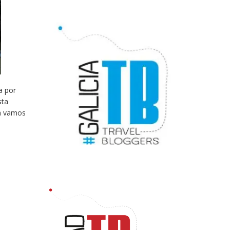
a por
sta
lá vamos