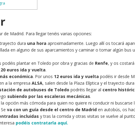
gra
r
r de Madrid. Para llegar tenéis varias opciones:
trayecto dura
una hora
aproximadamente. Luego allí os tocará apar
allada en alguno de sus aparcamientos y caminar o tomar algún bus 
 podéis plantar en Toledo por obra y gracias de
Renfe
, y os costará
20 euros ida y vuelta
.
 más económica
. Por unos
12 euros ida y vuelta
podéis ir desde M
en a la empresa
ALSA
, salen desde la Plaza Elíptica y el trayecto dur
stación de autobuses de Toledo
podréis llegar al
centro históri
uego
subiendo por las escaleras mecánicas
.
la opción más cómoda para quien no quiere ni conducir ni buscarse l
. Se
va con un guía desde el centro de Madrid
en autobús, os hac
entradas incluidas
y tras la comida y otras visitas se vuelve al punt
 interesa
podéis contratarla aquí.