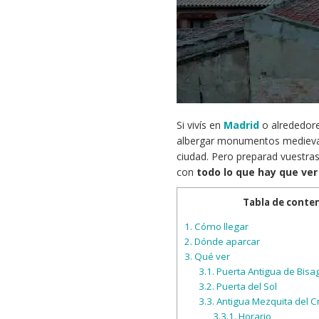
Si vivís en
Madrid
o alrededore
albergar monumentos medievales
ciudad. Pero preparad vuestra
con
todo lo que hay que ver
Tabla de conte
1.
Cómo llegar
2.
Dónde aparcar
3.
Qué ver
3.1.
Puerta Antigua de Bisa
3.2.
Puerta del Sol
3.3.
Antigua Mezquita del Cr
3.3.1.
Horario