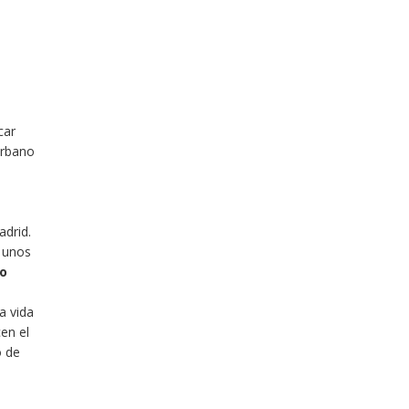
car
urbano
adrid.
a unos
co
a vida
en el
o de