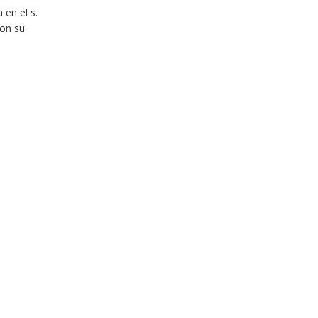
 en el s.
ron su