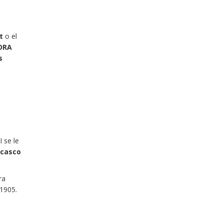
t
o el
ORA
s
I se le
 casco
ra
 1905.