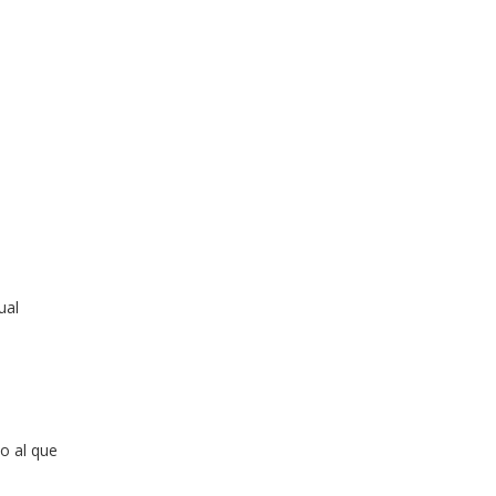
n
ual
no al que