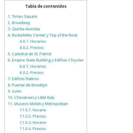
Tabla de contenidos
1.
Times Square
2.
Broadway
3.
Quinta Avenida
4.
Rockefeller Center y Top of the Rock
4.0.1.
Horarios
4.0.2.
Precios
5.
Catedral de St. Patrick
6.
Empire State Building y Edificio Chrysler
6.0.1.
Horarios
6.0.2.
Precios
7.
Edificio Flatiron
8.
Puente de Brooklyn
9.
SoHo
10.
Chinatown y Little Italy
11.
Museos MoMA y Metropolitan
11.0.1.
Horario
11.0.2.
Precios
11.0.3.
Horario
11.0.4.
Precios