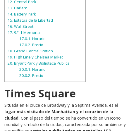
12.
Central Park
13.
Harlem
14.
Battery Park
15.
Estatua de la Libertad
16.
Wall Street
17.
9/11 Memorial
17.0.1.
Horario
17.0.2.
Precio
18.
Grand Central Station
19.
High Line y Chelsea Market
20.
Bryant Park y Biblioteca Pública
20.0.1.
Horario
20.0.2.
Precio
Times Square
Situada en el cruce de Broadway y la Séptima Avenida, es el
lugar más visitado de Manhattan y el corazón de la
ciudad.
Con el paso del tiempo se ha convertido en un icono
mundial y símbolo de la ciudad, caracterizada por su ambiente y
sus múltiples
carteles publicitarios en pantallas LED
.