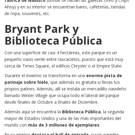
fábrica de Nabisco
(donde se hacían las galletas Oreo y Chips
Ahoy) y en su interior se encuentran bares, cafeterías, tiendas
de ropa, souvenirs, etc.
Bryant Park y
Biblioteca Pública
Con una superficie de casi 4 hectáreas, este parque es un
pequeño oasis verde entre rascacielos, puesto que está muy
cerca de Times Square, el edificio Chrysler o el Empire State.
Durante el invierno se transforma en una
enorme pista de
patinaje sobre hielo
, que además es gratuita si llevas tus
propios patines. Además, allí se instala un mercadillo navideño
llamado Winter Village que ocupa todo el lateral del parque
desde finales de Octubre a finales de Diciembre.
Además aquí se encuentra la
Biblioteca Pública
, la segunda
mayor de Estados Unidos y una de las más importantes del
mundo con
más de 3 millones de ejemplares
.
En su interior
destaca el hall de entrada
, cuyas paredes,