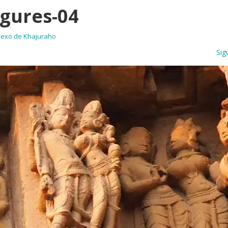
igures-04
sexo de Khajuraho
Sig