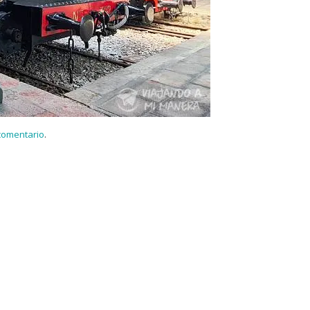
 comentario
.