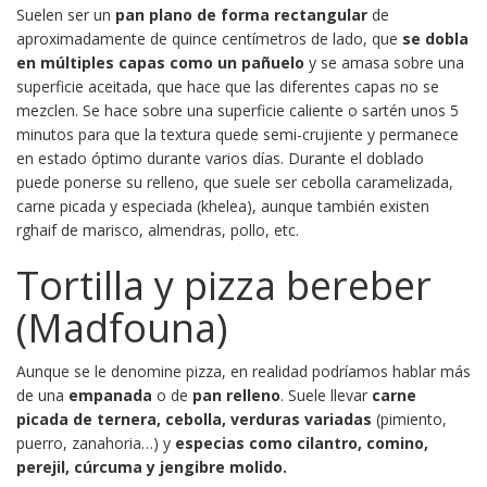
Suelen ser un
pan plano de forma rectangular
de
aproximadamente de quince centímetros de lado, que
se dobla
en múltiples capas como un pañuelo
y se amasa sobre una
superficie aceitada, que hace que las diferentes capas no se
mezclen. Se hace sobre una superficie caliente o sartén unos 5
minutos para que la textura quede semi-crujiente y permanece
en estado óptimo durante varios días. Durante el doblado
puede ponerse su relleno, que suele ser cebolla caramelizada,
carne picada y especiada (khelea), aunque también existen
rghaif de marisco, almendras, pollo, etc.
Tortilla y pizza bereber
(Madfouna)
Aunque se le denomine pizza, en realidad podríamos hablar más
de una
empanada
o de
pan relleno
. Suele llevar
carne
picada de ternera, cebolla, verduras variadas
(pimiento,
puerro, zanahoria…) y
especias como cilantro, comino,
perejil, cúrcuma y jengibre molido.