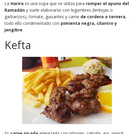
La
Harira
es una sopa que se utiliza para
romper el ayuno del
Ramadán
y suele elaborarse con legumbres (lentejas o
garbanzos), tomate, guisantes y carne
de cordero o ternera
,
todo ello condimentado con
pimienta negra, cilantro y
jengibre
.
Kefta
Es
carne picada
aderezada con piñones, cebolla, ajo, perejil,