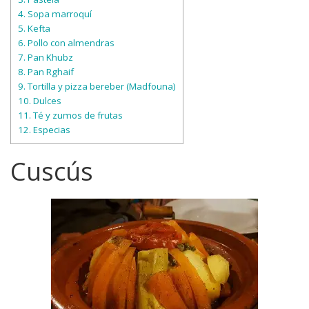
4.
Sopa marroquí
5.
Kefta
6.
Pollo con almendras
7.
Pan Khubz
8.
Pan Rghaif
9.
Tortilla y pizza bereber (Madfouna)
10.
Dulces
11.
Té y zumos de frutas
12.
Especias
Cuscús