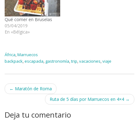
Qué comer en Bruselas
05/04/2019
En «Bélgica»
África
,
Marruecos
backpack
,
escapada
,
gastronomía
,
trip
,
vacaciones
,
viaje
Navegación
←
Maratón de Roma
de
Ruta de 5 días por Marruecos en 4×4
→
entradas
Deja tu comentario