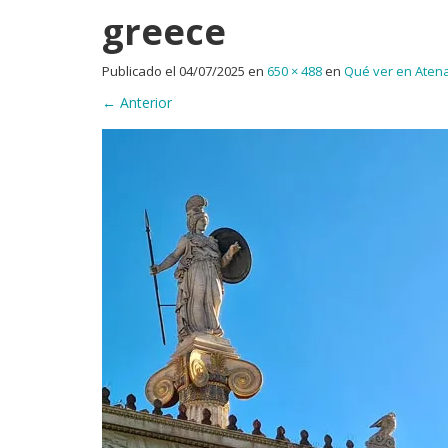
greece
Publicado el
04/07/2025
en
650 × 488
en
Qué ver en Atena
←
Anterior