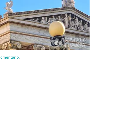
 comentario
.