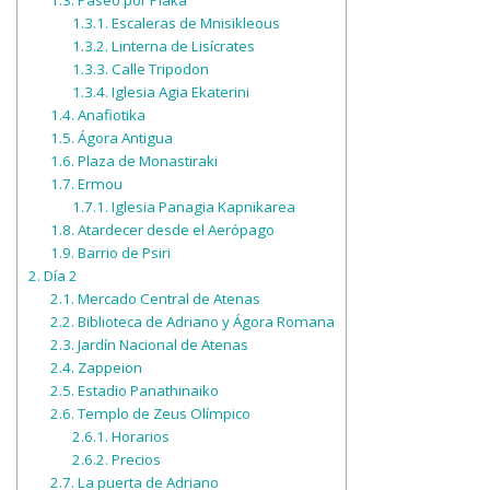
1.3.1.
Escaleras de Mnisikleous
1.3.2.
Linterna de Lisícrates
1.3.3.
Calle Tripodon
1.3.4.
Iglesia Agia Ekaterini
1.4.
Anafiotika
1.5.
Ágora Antigua
1.6.
Plaza de Monastiraki
1.7.
Ermou
1.7.1.
Iglesia Panagia Kapnikarea
1.8.
Atardecer desde el Aerópago
1.9.
Barrio de Psiri
2.
Día 2
2.1.
Mercado Central de Atenas
2.2.
Biblioteca de Adriano y Ágora Romana
2.3.
Jardín Nacional de Atenas
2.4.
Zappeion
2.5.
Estadio Panathinaiko
2.6.
Templo de Zeus Olímpico
2.6.1.
Horarios
2.6.2.
Precios
2.7.
La puerta de Adriano