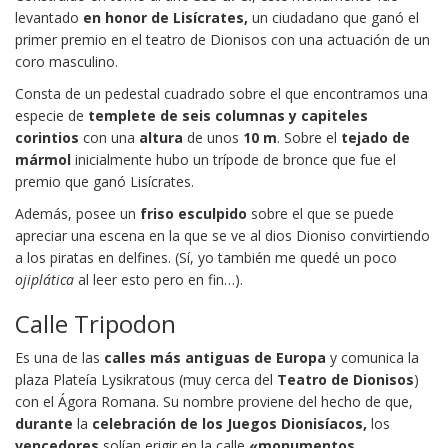
levantado
en honor de Lisícrates,
un ciudadano que ganó el
primer premio en el teatro de Dionisos con una actuación de un
coro masculino.
Consta de un pedestal cuadrado sobre el que encontramos una
especie de
templete de seis columnas y capiteles
corintios
con una
altura
de unos
10 m
. Sobre el
tejado de
mármol
inicialmente hubo un trípode de bronce que fue el
premio que ganó Lisícrates.
Además, posee un
friso
esculpido
sobre el que se puede
apreciar una escena en la que se ve al dios Dioniso convirtiendo
a los piratas en delfines. (Sí, yo también me quedé un poco
ojiplática
al leer esto pero en fin…).
Calle Tripodon
Es una de las
calles más antiguas de Europa
y comunica la
plaza Plateía Lysikratous (muy cerca del
Teatro de Dionisos
)
con el Ágora Romana. Su nombre proviene del hecho de que,
durante
la
celebración de los Juegos Dionisíacos,
los
vencedores
solían erigir en la calle
«monumentos