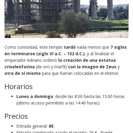
Como curiosidad, este templo
tardó
nada menos que
7 siglos
en terminarse
(siglo VI a.C. – 132 d.C.)
, y al finalizar el
emperador Adriano ordenó
la creación de una estatua
criselenfatina
(de oro y marfil)
con la imagen de Zeus
y
otra de sí mismo
para que fueran colocadas en el interior.
Horarios
Lunes a domingo
: desde las 8:00 hasta las 15:00 horas
(último acceso permitido a las 14:40 horas).
Precios
Entrada general:
8€
.
Entrada combinada a todo el recinto: 26 € . Puede