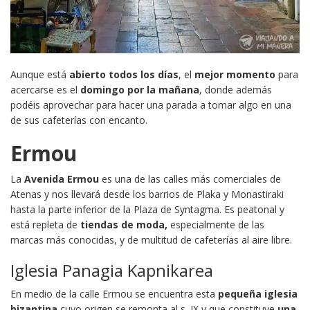
Aunque está
abierto todos los días
, el
mejor momento
para
acercarse es el
domingo por la mañana
, donde además
podéis aprovechar para hacer una parada a tomar algo en una
de sus cafeterías con encanto.
Ermou
La
Avenida Ermou
es una de las calles más comerciales de
Atenas y nos llevará desde los barrios de Plaka y Monastiraki
hasta la parte inferior de la Plaza de Syntagma. Es peatonal y
está repleta de
tiendas de moda,
especialmente de las
marcas más conocidas, y de multitud de cafeterías al aire libre.
Iglesia Panagia Kapnikarea
En medio de la calle Ermou se encuentra esta
pequeña iglesia
bizantina
cuyo origen se remonta al s. IX y que constituye
una