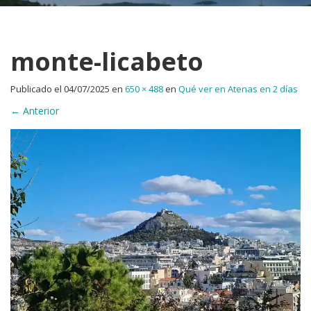
monte-licabeto
Publicado el
04/07/2025
en
650 × 488
en
Qué ver en Atenas en 2 días
←
Anterior