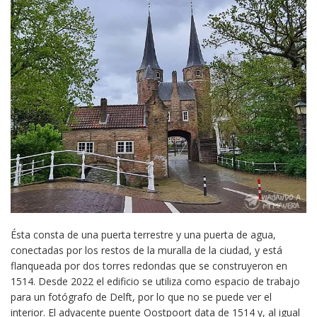
Ésta consta de una puerta terrestre y una puerta de agua,
conectadas por los restos de la muralla de la ciudad, y está
flanqueada por dos torres redondas que se construyeron en
1514. Desde 2022 el edificio se utiliza como espacio de trabajo
para un fotógrafo de Delft, por lo que no se puede ver el
interior. El adyacente puente Oostpoort data de 1514 y, al igual