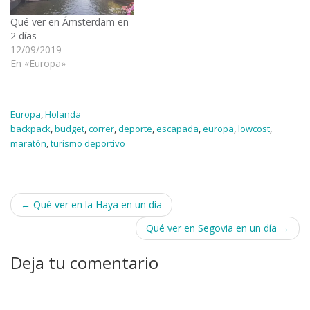
Qué ver en Ámsterdam en
2 días
12/09/2019
En «Europa»
Europa
,
Holanda
backpack
,
budget
,
correr
,
deporte
,
escapada
,
europa
,
lowcost
,
maratón
,
turismo deportivo
Navegación
←
Qué ver en la Haya en un día
de
Qué ver en Segovia en un día
→
entradas
Deja tu comentario