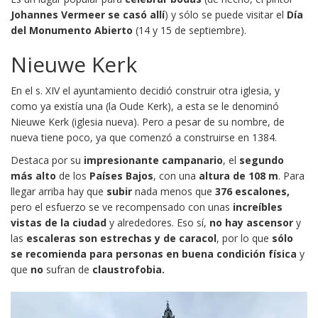
Johannes Vermeer se casó allí
) y sólo se puede visitar el
Día
del Monumento Abierto
(14 y 15 de septiembre).
Nieuwe Kerk
En el s. XIV el ayuntamiento decidió construir otra iglesia, y
como ya existía una (la Oude Kerk), a esta se le denominó
Nieuwe Kerk (iglesia nueva). Pero a pesar de su nombre, de
nueva tiene poco, ya que comenzó a construirse en 1384.
Destaca por su
impresionante campanario
, el
segundo
más alto
de los
Países Bajos
, con una
altura de 108 m
. Para
llegar arriba hay que
subir
nada menos que
376 escalones,
pero el esfuerzo se ve recompensado con unas
increíbles
vistas de la ciudad
y alrededores. Eso sí,
no hay ascensor
y
las
escaleras son estrechas y de caracol
, por lo que
sólo
se recomienda para personas en buena condición física
y
que
no
sufran de
claustrofobia.