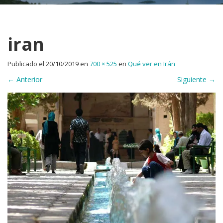
iran
Publicado el
20/10/2019
en
700 × 525
en
Qué ver en Irán
←
Anterior
Siguiente
→