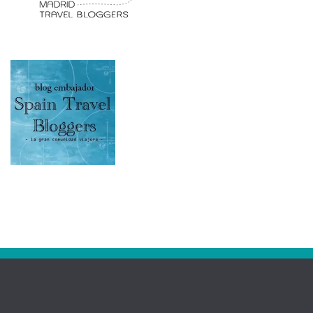
RSS: Entradas
hola@viajandoamimanera.com