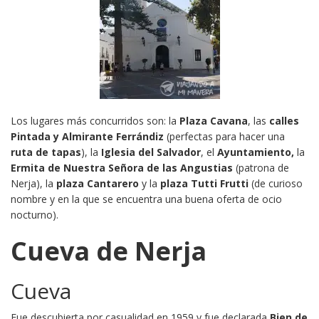
Los lugares más concurridos son: la
Plaza Cavana
, las
calles
Pintada y Almirante Ferrándiz
(perfectas para hacer una
ruta de tapas
), la
Iglesia del Salvador
, el
Ayuntamiento,
la
Ermita de Nuestra Señora de las Angustias
(patrona de
Nerja), la
plaza Cantarero
y la
plaza Tutti Frutti
(de curioso
nombre y en la que se encuentra una buena oferta de ocio
nocturno).
Cueva de Nerja
Cueva
Fue descubierta por casualidad en 1959 y fue declarada
Bien de