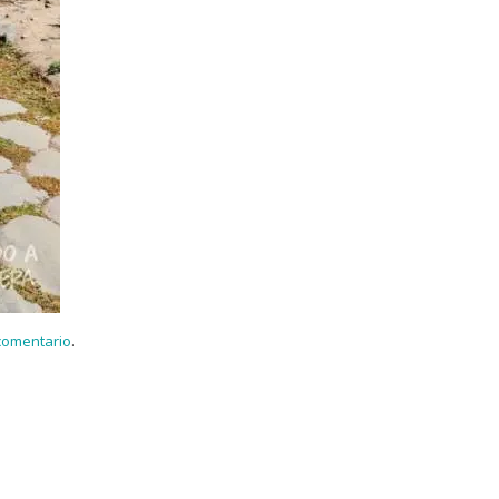
 comentario
.