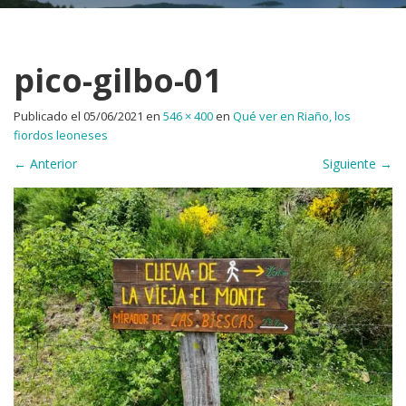
pico-gilbo-01
Publicado el
05/06/2021
en
546 × 400
en
Qué ver en Riaño, los
fiordos leoneses
←
Anterior
Siguiente
→