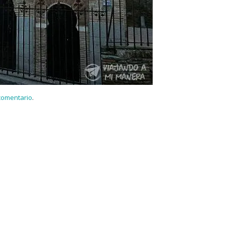
 comentario
.