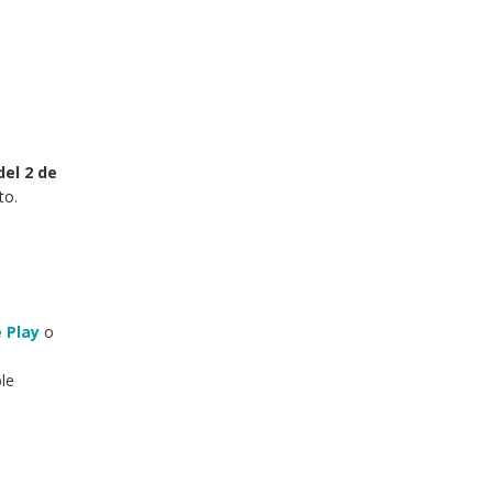
del 2 de
to.
 Play
o
ble