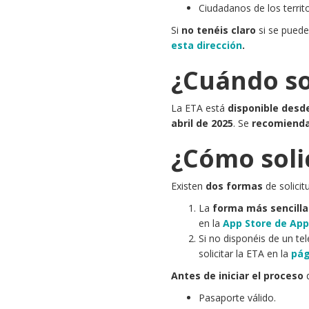
Ciudadanos de los territo
Si
no tenéis claro
si se puede
esta dirección
.
¿Cuándo sol
La ETA está
disponible desde
abril de 2025
. Se
recomienda 
¿Cómo soli
Existen
dos formas
de solicit
La
forma más sencilla
en la
App Store de App
Si no disponéis de un te
solicitar la ETA en la
pág
Antes de iniciar el proceso
d
Pasaporte válido.