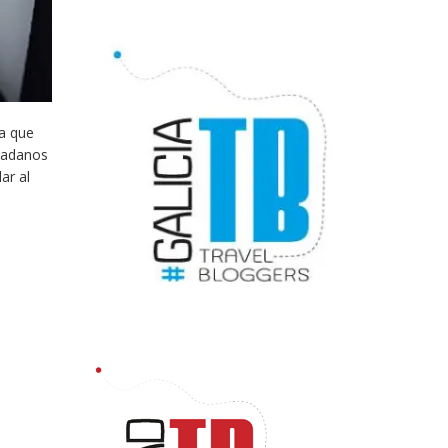
ya que
udadanos
ar al