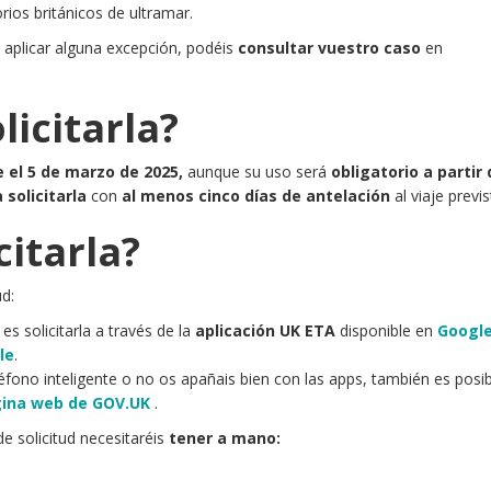
rios británicos de ultramar.
 aplicar alguna excepción, podéis
consultar vuestro caso
en
icitarla?
 el 5 de marzo de 2025,
aunque su uso será
obligatorio a partir 
solicitarla
con
al menos cinco días
de antelación
al viaje previs
citarla?
ud:
es solicitarla a través de la
aplicación UK ETA
disponible en
Google
le
.
léfono inteligente o no os apañais bien con las apps, también es posi
ina web de GOV.UK
.
e solicitud necesitaréis
tener a mano: