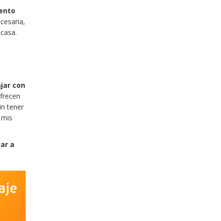
ento
cesaria,
casa.
jar con
ofrecen
in tener
 mis
ar a