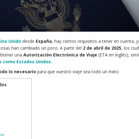
ino Unido
desde
España
, hay ciertos requisitos a tener en cuenta, 
cosas han cambiado un poco. ​
A partir del
2 de abril de 2025
, los ci
obtener una
Autorización Electrónica de Viaje
(ETA en inglés), simil
es como Estados Unidos.
odo lo necesario
para que vuestro viaje sea todo un éxito:
dos
ea