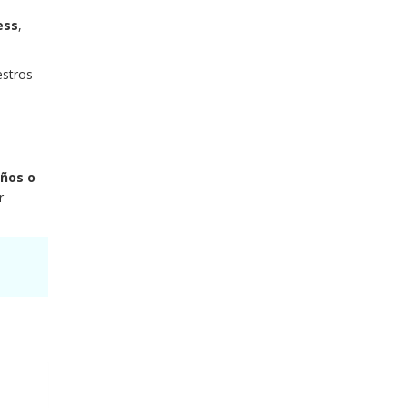
ess
,
estros
años
o
r