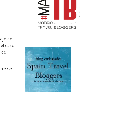
iaje de
 el caso
o de
en este