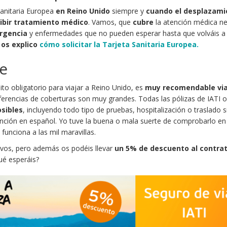
Sanitaria Europea
en Reino Unido
siempre y
cuando el desplazami
cibir tratamiento médico
. Vamos, que
cubre
la atención médica ne
rgencia
y enfermedades que no pueden esperar hasta que volváis a 
e
os explico
cómo solicitar la Tarjeta Sanitaria Europea.
je
ito obligatorio para viajar a Reino Unido, es
muy recomendable via
diferencias de coberturas son muy grandes. Todas las pólizas de IATI 
sibles
, incluyendo todo tipo de pruebas, hospitalización o traslado s
ención en español. Yo tuve la buena o mala suerte de comprobarlo en
funciona a las mil maravillas.
vos, pero además os podéis llevar
un 5% de descuento al contrat
ué esperáis?