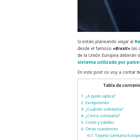
Si estáis planeando viajar al
Re
desde el famoso
«Brexit»
las 
de la Unión Europea deberán 
sistema utilizado por país
En este post os voy a contar
t
Tabla de conteni
1.
¿A quién aplica?
2.
Excepciones
3.
¿Cuándo solicitarla?
4.
¿Cómo solicitarla?
5.
Costo y validez
6.
Otras cuestiones
6.1.
Tarjeta Sanitaria Europ