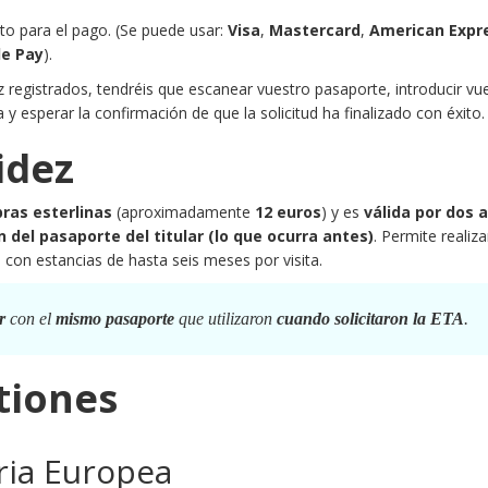
ito para el pago. (Se puede usar:
Visa
,
Mastercard
,
American Expr
e Pay
).
 registrados, tendréis que escanear vuestro pasaporte, introducir vu
 y esperar la confirmación de que la solicitud ha finalizado con éxito.
idez
ibras esterlinas
(aproximadamente
12 euros
) y es
válida por dos 
n del pasaporte del titular (lo que ocurra antes)
. Permite realiza
, con estancias de hasta seis meses por visita.
​
r
con el
mismo pasaporte
que utilizaron
cuando solicitaron la ETA
.
tiones
aria Europea