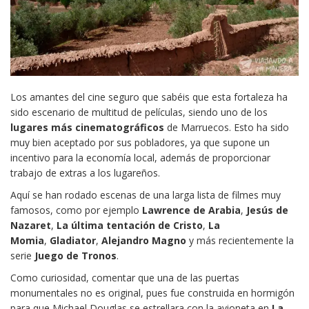
Los amantes del cine seguro que sabéis que esta fortaleza ha
sido escenario de multitud de películas, siendo uno de los
lugares más cinematográficos
de Marruecos. Esto ha sido
muy bien aceptado por sus pobladores, ya que supone un
incentivo para la economía local, además de proporcionar
trabajo de extras a los lugareños.
Aquí se han rodado escenas de una larga lista de filmes muy
famosos, como por ejemplo
Lawrence de Arabia
,
Jesús de
Nazaret
,
La última tentación de Cristo
,
La
Momia
,
Gladiator
,
Alejandro Magno
y más recientemente la
serie
Juego de Tronos
.
Como curiosidad, comentar que una de las puertas
monumentales no es original, pues fue construida en hormigón
para que Michael Douglas se estrellara con la avioneta en
La