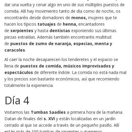
dar una vuelta y cenar algo en uno de sus múltiples puestos de
comida. Allí hay movimiento tanto de día como de noche, os
encontraréis desde domadores de
monos,
mujeres que te
hacen los típicos
tatuajes
de
henna,
encantadores
de
serpientes
y hasta
dentistas
exponiendo sus últimas
piezas extraídas. Además también encontraréis multitud
de
puestos de zumo de naranja, especias, menta y
caracoles
.
Al caer la noche desaparecen los tenderetes y el espacio se
llena de
puestos de comida, músicos improvisados y
espectáculos
de diferente índole. La comida no está nada mal
y los precios son bastante económicos, así que recomiendo
totalmente la experiencia.
Día 4
Visitamos las
Tumbas Saadíes
a primera hora de la mañana.
Datan de finales del
s.
XVI
y están localizadas en un jardín
cerrado al que se accede a través de un pequeño pasillo. Allí
están más de 100 tumbas de sirvientes y guerreros