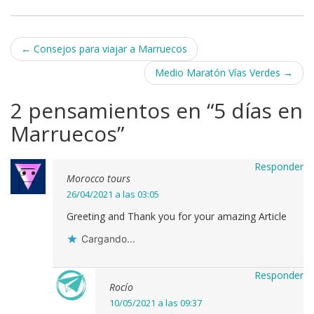
Navegación
←
Consejos para viajar a Marruecos
de
Medio Maratón Vías Verdes
→
entradas
2 pensamientos en “
5 días en
Marruecos
”
Responder
Morocco tours
26/04/2021 a las 03:05
Greeting and Thank you for your amazing Article
Cargando...
Responder
Rocío
10/05/2021 a las 09:37