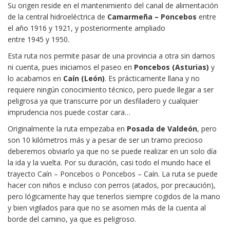
Su origen reside en el mantenimiento del canal de alimentación
de la central hidroeléctrica de
Camarmeña – Poncebos
entre
el año 1916 y 1921, y posteriormente ampliado
entre 1945 y 1950.
Esta ruta nos permite pasar de una provincia a otra sin darnos
ni cuenta, pues iniciamos el paseo en
Poncebos (Asturias)
y
lo acabamos en
Caín (León)
. Es prácticamente llana y no
requiere ningún conocimiento técnico, pero puede llegar a ser
peligrosa ya que transcurre por un desfiladero y cualquier
imprudencia nos puede costar cara…
Originalmente la ruta empezaba en
Posada de Valdeón
, pero
son 10 kilómetros más y a pesar de ser un tramo precioso
deberemos obviarlo ya que no se puede realizar en un solo día
la ida y la vuelta. Por su duración, casi todo el mundo hace el
trayecto Caín – Poncebos o Poncebos – Caín. La ruta se puede
hacer con niños e incluso con perros (atados, por precaución),
pero lógicamente hay que tenerlos siempre cogidos de la mano
y bien vigilados para que no se asomen más de la cuenta al
borde del camino, ya que es peligroso.