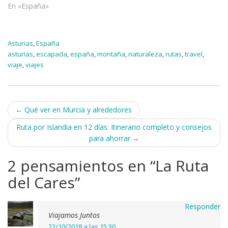
En «España»
Asturias
,
España
asturias
,
escapada
,
españa
,
montaña
,
naturaleza
,
rutas
,
travel
,
viaje
,
viajes
Navegación
←
Qué ver en Murcia y alrededores
de
Ruta por Islandia en 12 días: Itinerario completo y consejos
para ahorrar
→
entradas
2 pensamientos en “
La Ruta
del Cares
”
Responder
Viajamos Juntos
22/10/2018 a las 15:30