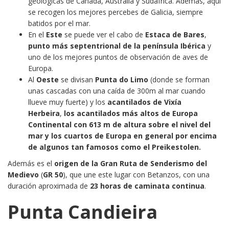
geológicas de Canadá, Australia y Sudáfrica. Además, aquí
se recogen los mejores percebes de Galicia, siempre
batidos por el mar.
En el
Este
se puede ver el cabo de
Estaca de Bares
,
punto más septentrional de la península Ibérica
y
uno de los mejores puntos de observación de aves de
Europa.
Al
Oeste
se divisan
Punta do Limo
(donde se forman
unas cascadas con una caída de 300m al mar cuando
llueve muy fuerte) y los
acantilados de Vixía
Herbeira
,
los acantilados más altos
de Europa
Continental con 613 m de altura sobre el nivel del
mar y los cuartos de Europa en general por encima
de algunos tan famosos como el Preikestolen.
Además es el
origen de la Gran Ruta de Senderismo del
Medievo
(
GR 50
), que une este lugar con Betanzos, con una
duración aproximada de
23 horas de caminata continua
.
Punta Candieira