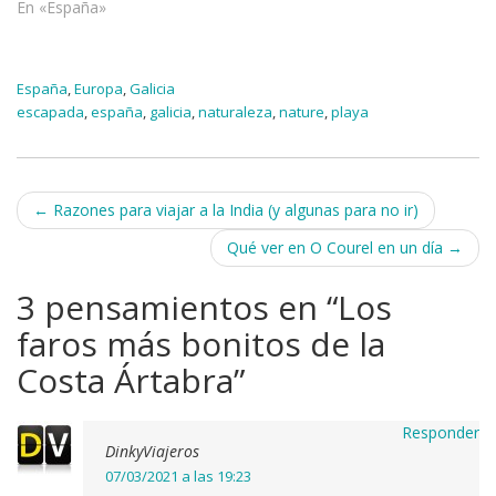
En «España»
España
,
Europa
,
Galicia
escapada
,
españa
,
galicia
,
naturaleza
,
nature
,
playa
Navegación
←
Razones para viajar a la India (y algunas para no ir)
de
Qué ver en O Courel en un día
→
entradas
3 pensamientos en “
Los
faros más bonitos de la
Costa Ártabra
”
Responder
DinkyViajeros
07/03/2021 a las 19:23