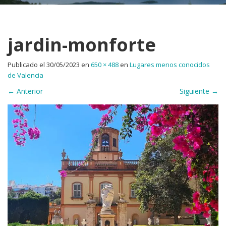
jardin-monforte
Publicado el
30/05/2023
en
650 × 488
en
Lugares menos conocidos
de Valencia
←
Anterior
Siguiente
→