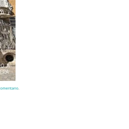
 comentario
.