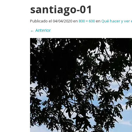
santiago-01
Publicado el
04/04/2020
en
800 × 600
en
Qué hacer y ver
←
Anterior