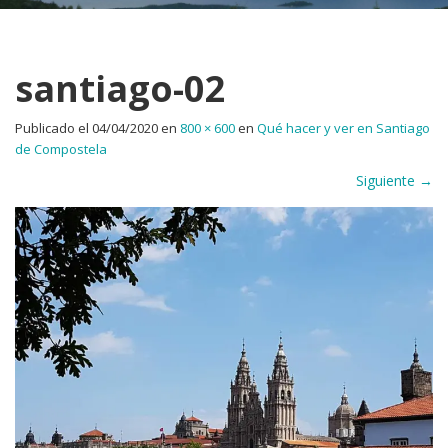
santiago-02
Publicado el
04/04/2020
en
800 × 600
en
Qué hacer y ver en Santiago
de Compostela
Siguiente
→