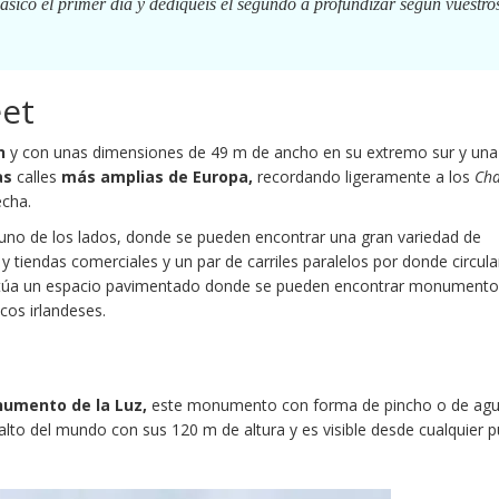
ásico el primer día y dediquéis el segundo a profundizar según vuestro
eet
n
y con unas dimensiones de 49 m de ancho en su extremo sur y una
as
calles
más amplias de Europa,
recordando ligeramente a los
Ch
cha.
uno de los lados, donde se pueden encontrar una gran variedad de
y tiendas comerciales y un par de carriles paralelos por donde circula
sitúa un espacio pavimentado donde se pueden encontrar monumento
icos irlandeses.
umento de la Luz,
este monumento con forma de pincho o de agu
 alto del mundo con sus 120 m de altura y es visible desde cualquier 