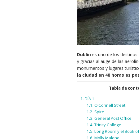
Dublín
es uno de los destinos
y gracias al auge de las aerolí
monumentos y lugares turístic
la ciudad en 48 horas es po
Tabla de cont
1.
DÍA 1
1.1.
O’Connell Street
1.2.
Spire
1.3.
General Post Office
1.4.
Trinity College
1.5.
Long Room y el Book of
1.6.
Molly Malone