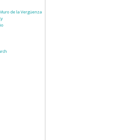
l Muro de la Vergüenza
ty
io
urch