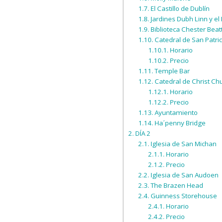
1.7.
El Castillo de Dublín
1.8.
Jardines Dubh Linn y e
1.9.
Biblioteca Chester Beat
1.10.
Catedral de San Patric
1.10.1.
Horario
1.10.2.
Precio
1.11.
Temple Bar
1.12.
Catedral de Christ Ch
1.12.1.
Horario
1.12.2.
Precio
1.13.
Ayuntamiento
1.14.
Ha´penny Bridge
2.
DÍA 2
2.1.
Iglesia de San Michan
2.1.1.
Horario
2.1.2.
Precio
2.2.
Iglesia de San Audoen
2.3.
The Brazen Head
2.4.
Guinness Storehouse
2.4.1.
Horario
2.4.2.
Precio