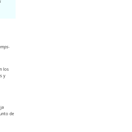
s
amps-
n los
s y
ja
punto de