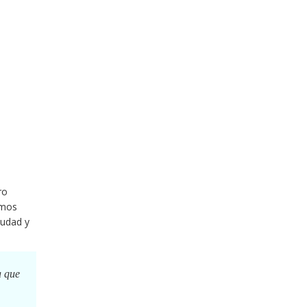
ro
imos
iudad y
a que