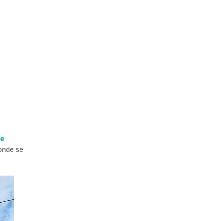
e
de
donde se