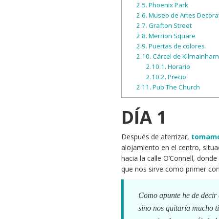
2.5.
Phoenix Park
2.6.
Museo de Artes Decorati
2.7.
Grafton Street
2.8.
Merrion Square
2.9.
Puertas de colores
2.10.
Cárcel de Kilmainham
2.10.1.
Horario
2.10.2.
Precio
2.11.
Pub The Church
DÍA 1
Después de aterrizar,
tomamo
alojamiento en el centro, situ
hacia la calle O’Connell, dond
que nos sirve como primer con
Como apunte he de decir
sino nos quitaría mucho ti