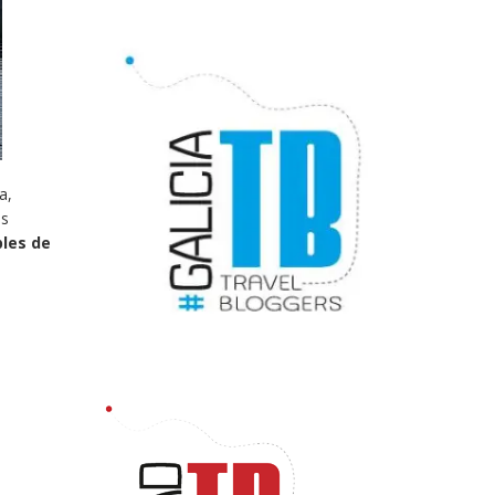
a,
us
bles de