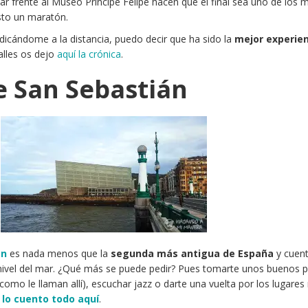
 frente al Museo Príncipe Felipe hacen que el final sea uno de los 
sto un maratón.
dicándome a la distancia, puedo decir que ha sido la
mejor experien
talles os dejo
aquí la crónica
.
 San Sebastián
án
es nada menos que la
segunda más antigua de España
y cuen
a nivel del mar. ¿Qué más se puede pedir? Pues tomarte unos buenos p
 como le llaman allí), escuchar jazz o darte una vuelta por los lugare
 lo cuento todo aquí
.