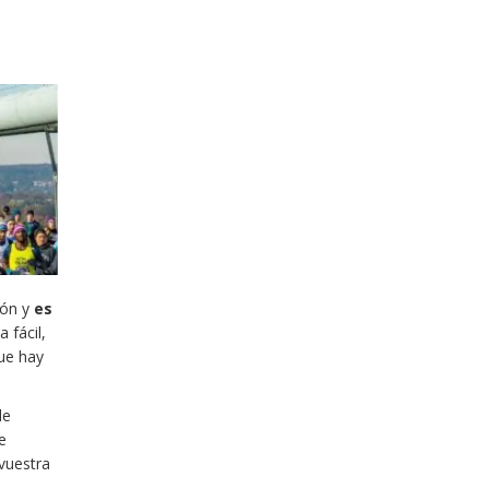
ión y
es
 fácil,
que hay
de
e
vuestra