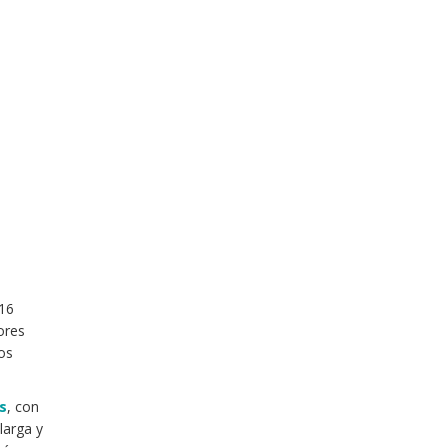
016
ores
os
es
, con
larga y