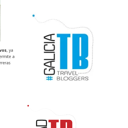
ivos
, ya
permite a
rreras