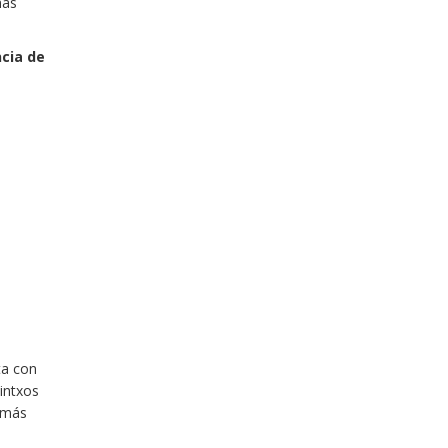
más
cia de
ta con
intxos
s más