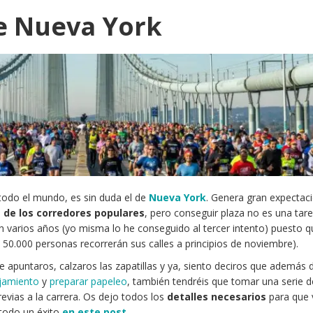
e Nueva York
odo el mundo, es sin duda el de
Nueva York
. Genera gran expectac
a de los corredores populares
, pero conseguir plaza no es una tarea
n varios años (yo misma lo he conseguido al tercer intento) puesto 
.000 personas recorrerán sus calles a principios de noviembre).
ue apuntaros, calzaros las zapatillas y ya, siento deciros que además 
jamiento
y
preparar papeleo
, también tendréis que tomar una serie d
revias a la carrera. Os dejo todos los
detalles necesarios
para que 
 todo un éxito
en este post
.