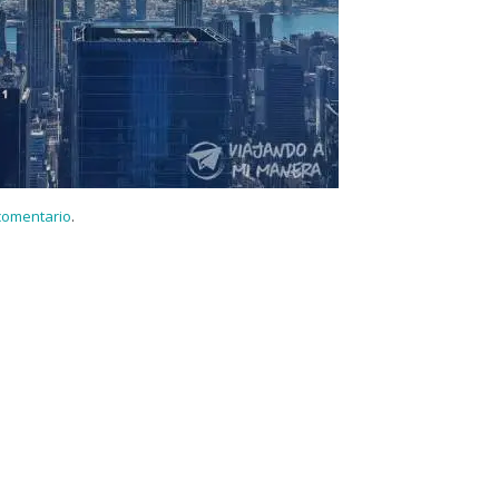
 comentario
.