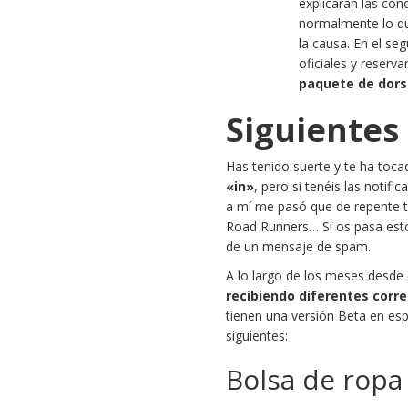
explicarán las con
normalmente lo qu
la causa. En el s
oficiales y reserv
paquete de dorsa
Siguientes
Has tenido suerte y te ha tocad
«in»
, pero si tenéis las notif
a mí me pasó que de repente 
Road Runners… Si os pasa esto 
de un mensaje de spam.
A lo largo de los meses desde 
recibiendo diferentes corr
tienen una versión Beta en esp
siguientes:
Bolsa de ropa