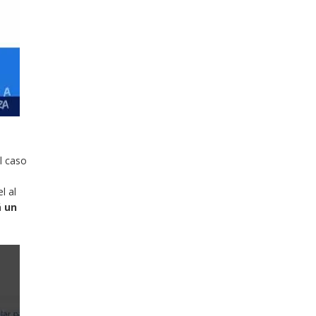
l caso
l al
á un