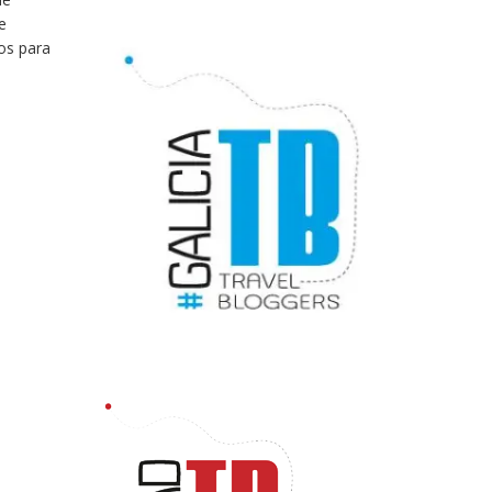
e
ios para