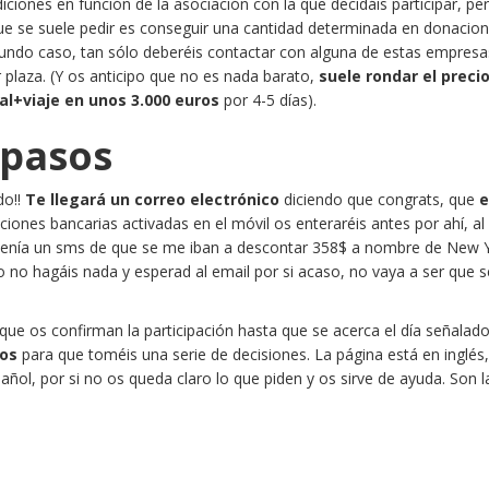
diciones en función de la asociación con la que decidáis participar, pe
e se suele pedir es conseguir una cantidad determinada en donacio
egundo caso, tan sólo deberéis contactar con alguna de estas empresa
ar plaza. (Y os anticipo que no es nada barato,
suele rondar el precio
l+viaje en unos 3.000 euros
por 4-5 días).
 pasos
o!!
Te llegará un correo electrónico
diciendo que congrats, que
e
icaciones bancarias activadas en el móvil os enteraréis antes por ahí, 
tenía un sms de que se me iban a descontar 358$ a nombre de New 
no hagáis nada y esperad al email por si acaso, no vaya a ser que s
que os confirman la participación hasta que se acerca el día señalad
eos
para que toméis una serie de decisiones. La página está en inglés
añol, por si no os queda claro lo que piden y os sirve de ayuda. Son l