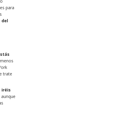
ro
nes para
s
 del
stás
al menos
York
e trate
o
iréis
, aunque
as