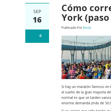
Cómo corre
SEP
York (paso
16
Publicado Por
Rocío
0
Si hay un maratón famoso en t
el sueño de la gran mayoría de
normal es que se tarden vario
enorme demanda (más de 50.000
Si os creíais que sólo tenéis q