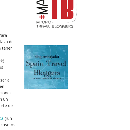
Para
plaza de
e tener
k).
os
 ser a
den
pciones
n un
orte de
ca
(run
r caso os