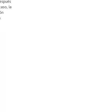
después
aso, la
ión
a