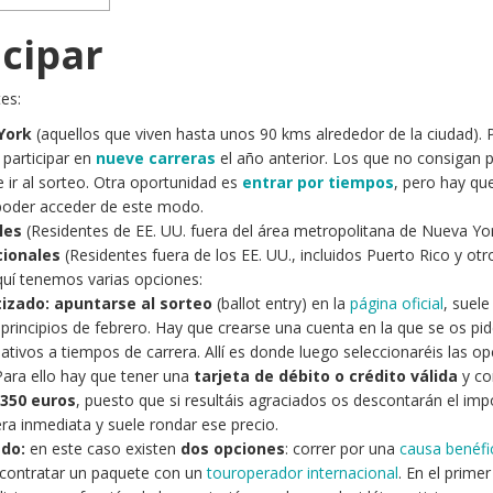
cipar
es:
York
(aquellos que viven hasta unos 90 kms alrededor de la ciudad). 
 participar en
nueve carreras
el año anterior. Los que no consigan 
 ir al sorteo. Otra oportunidad es
entrar por tiempos
, pero hay qu
poder acceder de este modo.
les
(Residentes de EE. UU. fuera del área metropolitana de Nueva Yor
cionales
(Residentes fuera de los EE. UU., incluidos Puerto Rico y otr
Aquí tenemos varias opciones:
tizado:
apuntarse al sorteo
(ballot entry) en la
página oficial
, suele
 principios de febrero. Hay que crearse una cuenta en la que se os pi
lativos a tiempos de carrera. Allí es donde luego seleccionaréis las o
Para ello hay que tener una
tarjeta de débito o crédito válida
y co
 350 euros
, puesto que si resultáis agraciados os descontarán el imp
ra inmediata y suele rondar ese precio.
ado:
en este caso existen
dos opciones
: correr por una
causa benéfi
n contratar un paquete con un
touroperador internacional
. En el prime