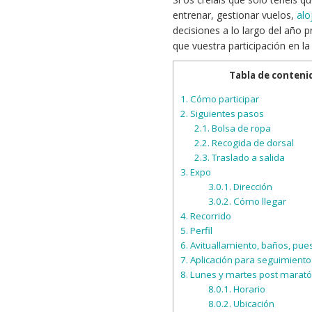
entrenar, gestionar vuelos,
alo
decisiones a lo largo del año p
que vuestra participación en la
Tabla de conteni
1.
Cómo participar
2.
Siguientes pasos
2.1.
Bolsa de ropa
2.2.
Recogida de dorsal
2.3.
Traslado a salida
3.
Expo
3.0.1.
Dirección
3.0.2.
Cómo llegar
4.
Recorrido
5.
Perfil
6.
Avituallamiento, baños, pues
7.
Aplicación para seguimiento
8.
Lunes y martes post marat
8.0.1.
Horario
8.0.2.
Ubicación