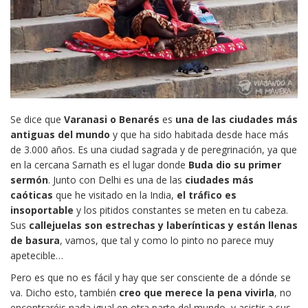
Se dice que
Varanasi o Benarés
es
una de las ciudades más
antiguas del mundo
y que ha sido habitada desde hace más
de 3.000 años. Es una ciudad sagrada y de peregrinación, ya que
en la cercana Sarnath es el lugar donde
Buda
dio su primer
sermón
. Junto con Delhi es una de las
ciudades más
caóticas
que he visitado en la India,
el tráfico es
insoportable
y los pitidos constantes se meten en tu cabeza.
Sus
callejuelas son estrechas y laberínticas y están llenas
de basura
, vamos, que tal y como lo pinto no parece muy
apetecible…
Pero es que no es fácil y hay que ser consciente de a dónde se
va. Dicho esto, también
creo que merece la pena vivirla
, no
encontraréis nada igual en otra parte del mundo, y asistir a sus