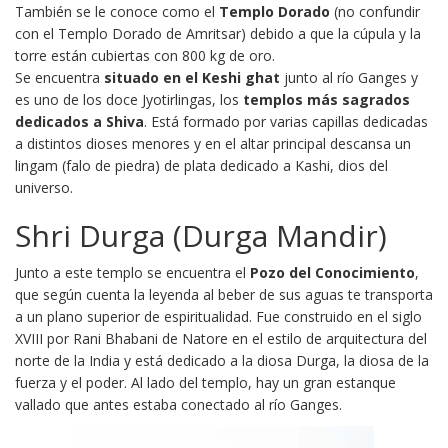
También se le conoce como el
Templo Dorado
(no confundir
con el Templo Dorado de Amritsar) debido a que la cúpula y la
torre están cubiertas con 800 kg de oro.
Se encuentra
situado en el
Keshi ghat
junto al río Ganges y
es uno de los doce Jyotirlingas, los
templos más sagrados
dedicados a Shiva
. Está formado por varias capillas dedicadas
a distintos dioses menores y en el altar principal descansa un
lingam (falo de piedra)
de plata dedicado a Kashi, dios del
universo.
Shri Durga (Durga Mandir)
Junto a este templo se encuentra el
Pozo del Conocimiento
,
que según cuenta la leyenda al beber de sus aguas te transporta
a un plano superior de espiritualidad.
Fue construido en el siglo
XVIII por Rani Bhabani de Natore en el estilo de arquitectura del
norte de la India y
está dedicado a la diosa Durga, la diosa de la
fuerza y ​​el poder.
Al lado del templo, hay un gran estanque
vallado que antes estaba conectado al río Ganges.