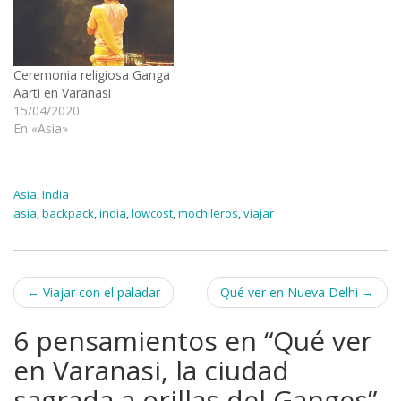
Ceremonia religiosa Ganga
Aarti en Varanasi
15/04/2020
En «Asia»
Asia
,
India
asia
,
backpack
,
india
,
lowcost
,
mochileros
,
viajar
Navegación
←
Viajar con el paladar
Qué ver en Nueva Delhi
→
de
6 pensamientos en “
Qué ver
entradas
en Varanasi, la ciudad
sagrada a orillas del Ganges
”