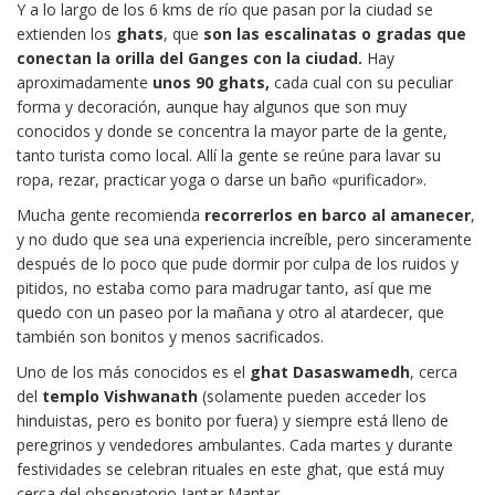
Y a lo largo de los 6 kms de río que pasan por la ciudad se
extienden los
ghats
, que
son las escalinatas o gradas que
conectan la orilla del Ganges con la ciudad.
Hay
aproximadamente
unos 90 ghats,
cada cual con su peculiar
forma y decoración, aunque hay algunos que son muy
conocidos y donde se concentra la mayor parte de la gente,
tanto turista como local. Allí la gente se reúne para lavar su
ropa, rezar, practicar yoga o darse un baño «purificador».
Mucha gente recomienda
recorrerlos en barco al amanecer
,
y no dudo que sea una experiencia increíble, pero sinceramente
después de lo poco que pude dormir por culpa de los ruidos y
pitidos, no estaba como para madrugar tanto, así que me
quedo con un paseo por la mañana y otro al atardecer, que
también son bonitos y menos sacrificados.
Uno de los más conocidos es el
ghat Dasaswamedh
, cerca
del
templo Vishwanath
(solamente pueden acceder los
hinduistas, pero es bonito por fuera) y siempre está lleno de
peregrinos y vendedores ambulantes. Cada martes y durante
festividades se celebran rituales en este ghat, que está muy
cerca del observatorio Jantar Mantar.