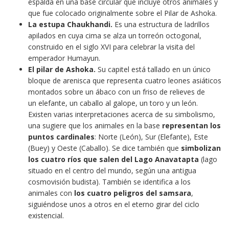
espalda en una base circular que incluye otros animales y
que fue colocado originalmente sobre el Pilar de Ashoka.
La estupa Chaukhandi.
Es una estructura de ladrillos
apilados en cuya cima se alza un torreón octogonal,
construido en el siglo XVI para celebrar la visita del
emperador Humayun.
El pilar de Ashoka.
Su capitel está tallado en un único
bloque de arenisca que representa cuatro leones asiáticos
montados sobre un ábaco con un friso de relieves de
un elefante, un caballo al galope, un toro y un león.
Existen varias interpretaciones acerca de su simbolismo,
una sugiere que los animales en la base
representan los
puntos cardinales
: Norte (León), Sur (Elefante), Este
(Buey) y Oeste (Caballo). Se dice también que
simbolizan
los cuatro ríos que salen del Lago Anavatapta
(lago
situado en el centro del mundo, según una antigua
cosmovisión budista). También se identifica a los
animales con
los cuatro peligros del samsara
,
siguiéndose unos a otros en el eterno girar del ciclo
existencial.