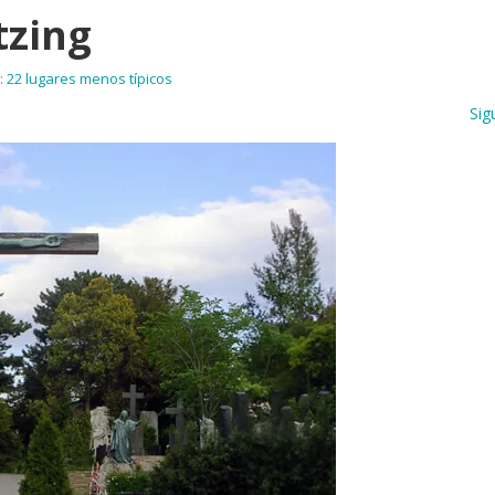
tzing
: 22 lugares menos típicos
Sig