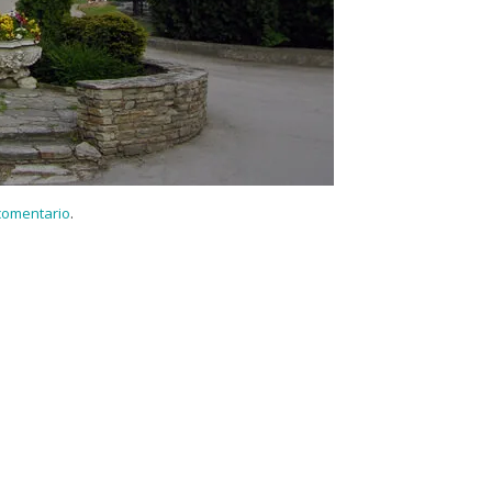
 comentario
.