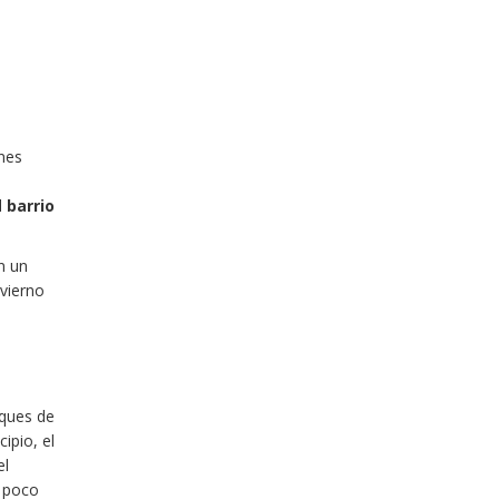
ones
l
barrio
n un
nvierno
oques de
cipio, el
el
y poco