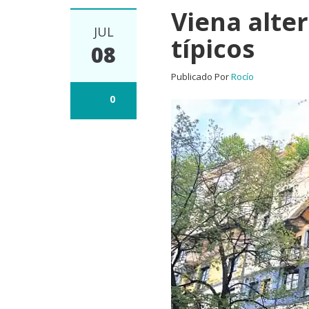
Viena alte
JUL
típicos
08
Publicado Por
Rocío
0