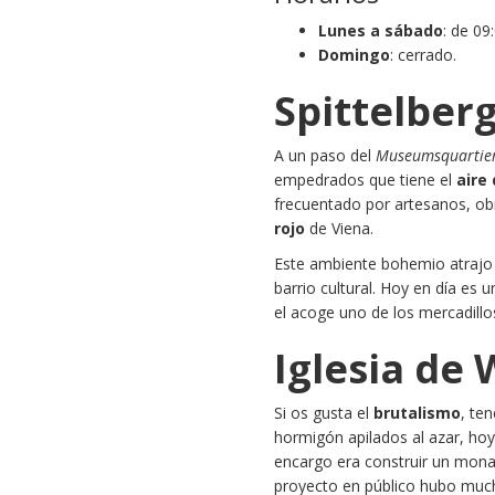
Lunes a sábado
: de 09
Domingo
: cerrado.
Spittelberg
A un paso del
Museumsquartie
empedrados que tiene el
aire
frecuentado por artesanos, obre
rojo
de Viena.
Este ambiente bohemio atrajo 
barrio cultural. Hoy en día es 
el acoge uno de los mercadill
Iglesia de
Si os gusta el
brutalismo
, te
hormigón apilados al azar, ho
encargo era construir un mona
proyecto en público hubo muc