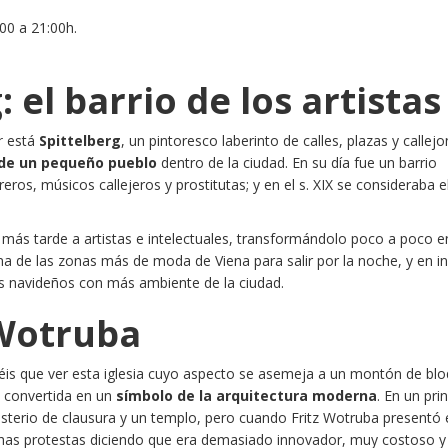
:00 a 21:00h.
: el barrio de los artistas
r
está
Spittelberg
, un pintoresco laberinto de calles, plazas y callej
 de un pequeño pueblo
dentro de la ciudad. En su día fue un barrio
ros, músicos callejeros y prostitutas; y en el s. XIX se consideraba e
más tarde a artistas e intelectuales, transformándolo poco a poco e
una de las zonas más de moda de Viena para salir por la noche, y en i
os navideños con más ambiente de la ciudad.
 Wotruba
néis que ver esta iglesia cuyo aspecto se asemeja a un montón de bl
y convertida en un
símbolo de la arquitectura moderna
. En un prin
sterio de clausura y un templo, pero cuando Fritz Wotruba presentó 
has protestas diciendo que era demasiado innovador, muy costoso 