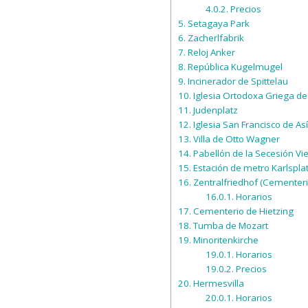
4.0.2.
Precios
5.
Setagaya Park
6.
Zacherlfabrik
7.
Reloj Anker
8.
República Kugelmugel
9.
Incinerador de Spittelau
10.
Iglesia Ortodoxa Griega de 
11.
Judenplatz
12.
Iglesia San Francisco de As
13.
Villa de Otto Wagner
14.
Pabellón de la Secesión Vi
15.
Estación de metro Karlspla
16.
Zentralfriedhof (Cementeri
16.0.1.
Horarios
17.
Cementerio de Hietzing
18.
Tumba de Mozart
19.
Minoritenkirche
19.0.1.
Horarios
19.0.2.
Precios
20.
Hermesvilla
20.0.1.
Horarios