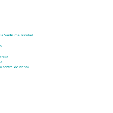
la Santísima Trinidad
ís
enesa
tz
o central de Viena)