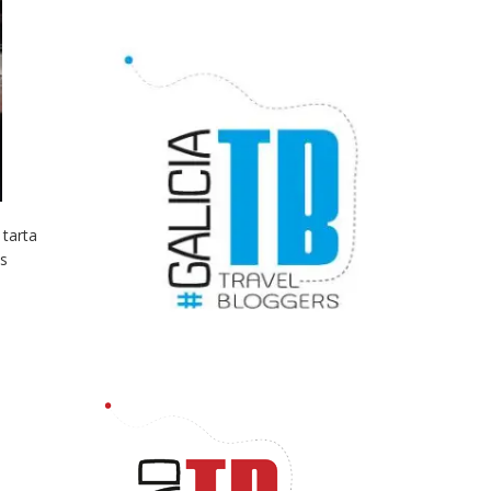
 tarta
os