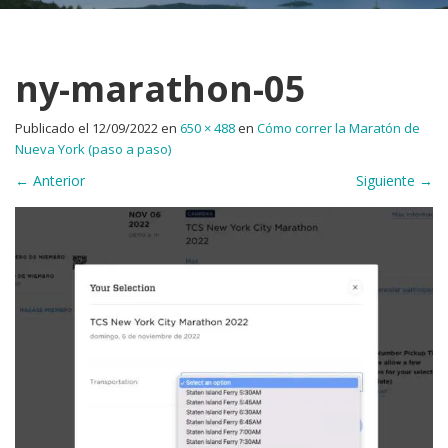
ny-marathon-05
Publicado el
12/09/2022
en
650 × 488
en
Cómo correr la Maratón de
Nueva York (paso a paso)
←
Anterior
Siguiente
→