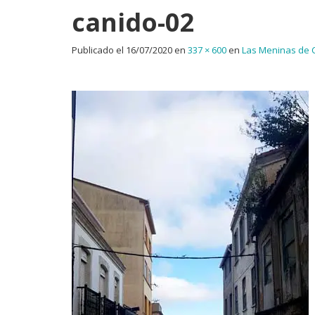
canido-02
Publicado el
16/07/2020
en
337 × 600
en
Las Meninas de C