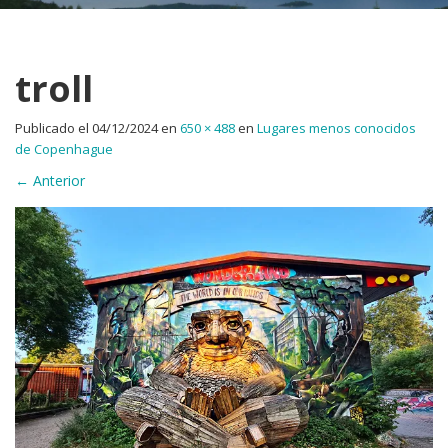
troll
Publicado el
04/12/2024
en
650 × 488
en
Lugares menos conocidos
de Copenhague
←
Anterior