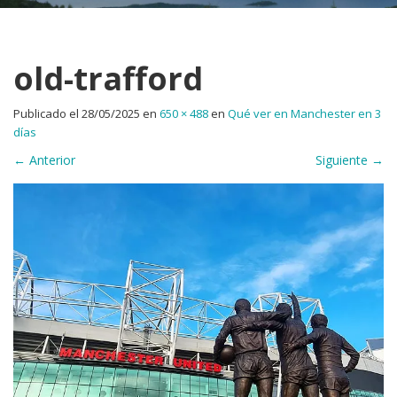
old-trafford
Publicado el
28/05/2025
en
650 × 488
en
Qué ver en Manchester en 3
días
←
Anterior
Siguiente
→