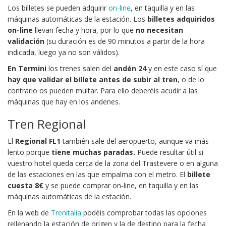
Los billetes se pueden adquirir
on-line
, en taquilla y en las
máquinas automáticas de la estación. Los
billetes adquiridos
on-line
llevan fecha y hora, por lo que
no necesitan
validación
(su duración es de 90 minutos a partir de la hora
indicada, luego ya no son válidos).
En Termini
los trenes salen del
andén 24
y en este caso sí que
hay que validar el billete antes de subir al tren
, o de lo
contrario os pueden multar. Para ello deberéis acudir a las
máquinas que hay en los andenes.
Tren Regional
El
Regional FL1
también sale del aeropuerto, aunque va más
lento porque
tiene muchas paradas.
Puede resultar útil si
vuestro hotel queda cerca de la zona del Trastevere o en alguna
de las estaciones en las que empalma con el metro. El
billete
cuesta
8€
y se puede comprar on-line, en taquilla y en las
máquinas automáticas de la estación.
En la web de
Trenitalia
podéis comprobar todas las opciones
rellenando la estación de origen y la de destino para la fecha