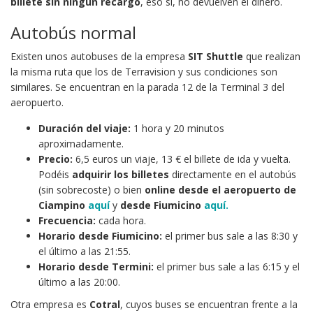
billete sin ningún recargo
, eso sí, no devuelven el dinero.
Autobús normal
Existen unos autobuses de la empresa
SIT Shuttle
que realizan
la misma ruta que los de Terravision y sus condiciones son
similares. Se encuentran en la parada 12 de la Terminal 3 del
aeropuerto.
Duración del viaje:
1 hora y 20 minutos
aproximadamente.
Precio:
6,5 euros un viaje, 13 € el billete de ida y vuelta.
Podéis
adquirir los billetes
directamente en el autobús
(sin sobrecoste) o bien
online
desde el aeropuerto de
Ciampino
aquí
y
desde Fiumicino
aquí.
Frecuencia:
cada hora.
Horario desde Fiumicino:
el primer bus sale a las 8:30 y
el último a las 21:55.
Horario desde Termini:
el primer bus sale a las 6:15 y el
último a las 20:00.
Otra empresa es
Cotral
, cuyos buses se encuentran frente a la