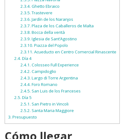
2.3.4.
Ghetto Ebraico
2.3.5.
Trastevere
2.3.6.
Jardín de los Naranjos
2.3.7.
Plaza de los Caballeros de Malta
2.3.8.
Bocca della verità
2.3.9.
Iglesia de Sant’Agostino
2.3.10.
Piazza del Popolo
2.3.11.
Acueducto en Centro Comercial Rinascente
2.4.
Día 4
2.4.1.
Colosseo Full Experience
2.4.2.
Campidoglio
2.4.3.
Largo di Torre Argentina
2.4.4.
Foro Romano
2.4.5.
San Luis de los Franceses
2.5.
Día 5
2.5.1.
San Pietro in Vincoli
2.5.2.
Santa Maria Maggiore
3.
Presupuesto
Cómo llegar