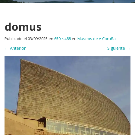
domus
Publicado el
03/09/2025
en
650 × 488
en
Museos de A Coruña
←
Anterior
Siguiente
→