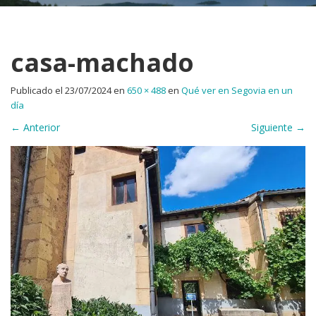
casa-machado
Publicado el
23/07/2024
en
650 × 488
en
Qué ver en Segovia en un
día
←
Anterior
Siguiente
→